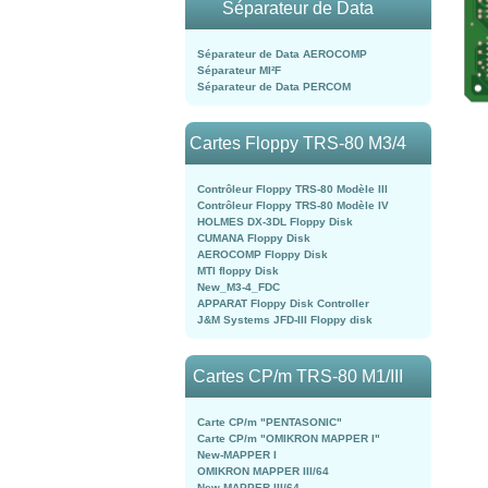
Séparateur de Data
Séparateur de Data AEROCOMP
Séparateur MI²F
Séparateur de Data PERCOM
Cartes Floppy TRS-80 M3/4
Contrôleur Floppy TRS-80 Modèle III
Contrôleur Floppy TRS-80 Modèle IV
HOLMES DX-3DL Floppy Disk
CUMANA Floppy Disk
AEROCOMP Floppy Disk
MTI floppy Disk
New_M3-4_FDC
APPARAT Floppy Disk Controller
J&M Systems JFD-III Floppy disk
Cartes CP/m TRS-80 M1/III
Carte CP/m "PENTASONIC"
Carte CP/m "OMIKRON MAPPER I"
New-MAPPER I
OMIKRON MAPPER III/64
New-MAPPER III/64