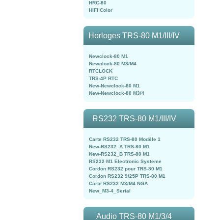
HRC-80
HIFI Color
Horloges TRS-80 M1/III/IV
Newclock-80 M1
Newclock-80 M3/M4
RTCLOCK
TRS-4P RTC
New-Newclock-80 M1
New-Newclock-80 M3/4
RS232 TRS-80 M1/III/IV
Carte RS232 TRS-80 Modèle 1
New-RS232_A TRS-80 M1
New-RS232_B TRS-80 M1
RS232 M1 Electronic Systeme
Cordon RS232 pour TRS-80 M1
Cordon RS232 9/25P TRS-80 M1
Carte RS232 M3/M4 NGA
New_M3-4_Serial
Audio TRS-80 M1/3/4