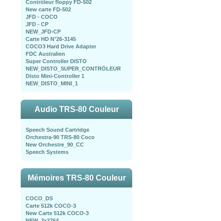
Contrôleur floppy FD-502
New carte FD-502
JFD - COCO
JFD - CP
NEW_JFD-CP
Carte HD N°26-3145
COCO3 Hard Drive Adapter
FDC Australien
Super Controller DISTO
NEW_DISTO_SUPER_CONTRÖLEUR
Disto Mini-Controller 1
NEW_DISTO_MINI_1
Audio TRS-80 Couleur
Speech Sound Cartridge
Orchestra-90 TRS-80 Coco
New Orchestre_90_CC
Speech Systems
Mémoires TRS-80 Couleur
COCO_DS
Carte 512k COCO-3
New Carte 512k COCO-3
NEW_2x2764