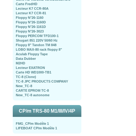
Carte FredHD
Lecteur K7 CCR-80A
Lecteur K7 CCR-81
Floppy N°26-1160
Floppy N°26-1160D
Floppy N°26-1161D
Floppy N°26-3023
Floppy PERCOM TFD100-1
Shugart 851 220V 50/60 Hz
Floppy 8" Tandon TM 848
LOBO MAX-80 rack floppy 8"
Aculab Floppy Tape
Data Dubber
M2HD
Lecteur EXATRON
Carte HD WD1000-TB1
TC-8 (Clone)
TC-8 JPC PRODUCTS COMPANY
New_TC-8
CARTE EPROM TC-8
New_TC-8 autonome
CP/m TRS-80 M1/III/IV/4P
FMG_CP/m Modèle 1
LIFEBOAT CP/m Modèle 1