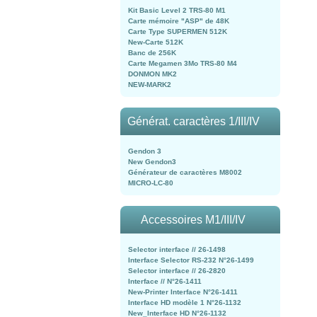
Kit Basic Level 2 TRS-80 M1
Carte mémoire "ASP" de 48K
Carte Type SUPERMEN 512K
New-Carte 512K
Banc de 256K
Carte Megamen 3Mo TRS-80 M4
DONMON MK2
NEW-MARK2
Générat. caractères 1/III/IV
Gendon 3
New Gendon3
Générateur de caractères M8002
MICRO-LC-80
Accessoires M1/III/IV
Selector interface // 26-1498
Interface Selector RS-232 N°26-1499
Selector interface // 26-2820
Interface // N°26-1411
New-Printer Interface N°26-1411
Interface HD modèle 1 N°26-1132
New_Interface HD N°26-1132