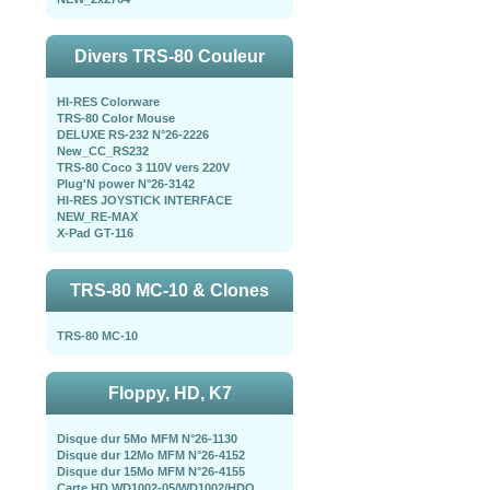
Divers TRS-80 Couleur
HI-RES Colorware
TRS-80 Color Mouse
DELUXE RS-232 N°26-2226
New_CC_RS232
TRS-80 Coco 3 110V vers 220V
Plug'N power N°26-3142
HI-RES JOYSTICK INTERFACE
NEW_RE-MAX
X-Pad GT-116
TRS-80 MC-10 & Clones
TRS-80 MC-10
Floppy, HD, K7
Disque dur 5Mo MFM N°26-1130
Disque dur 12Mo MFM N°26-4152
Disque dur 15Mo MFM N°26-4155
Carte HD WD1002-05/WD1002/HDO