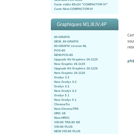
Carte vidéo 80x24 "COMPACTOR IV"
Carte New-COMPACTOR-IV
Graphiques M1,III,IV,4P
Cer
80-GRAFIX
sou
NEW_80-GRAFIX
80-GRAFIX version NL
ret
PCG-80
NEW-PCG-80
Upgrade Kit Graphics 26-1125
ph@
New Graphic 26-1125
Upgrade Kit Graphics 26-1126
New Graphic 26-1126
Grafyx 3.2
New Grafyx 3.2
Grafyx 4.2
New Grafyx 4.2
Grafyx 5.1
New Grafyx 5.1
ChromaTrs
New-ChromaTRS
HRG 1B
New-HRG1
VID-80 TRS-80 M3
VID-80 PLUS
NEW VID-80 PLUS