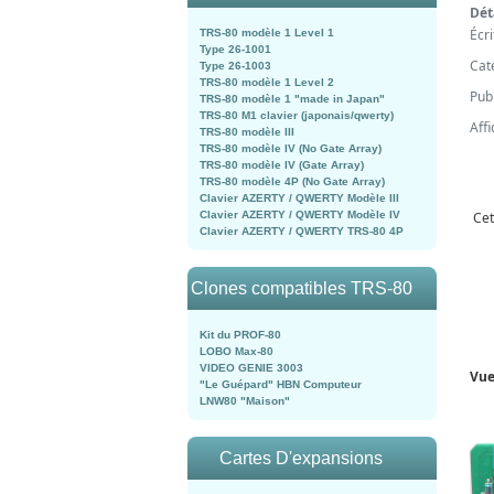
Dét
Écr
TRS-80 modèle 1 Level 1
Type 26-1001
Cat
Type 26-1003
TRS-80 modèle 1 Level 2
Publ
TRS-80 modèle 1 "made in Japan"
TRS-80 M1 clavier (japonais/qwerty)
Aff
TRS-80 modèle III
TRS-80 modèle IV (No Gate Array)
TRS-80 modèle IV (Gate Array)
TRS-80 modèle 4P (No Gate Array)
Clavier AZERTY / QWERTY Modèle III
Clavier AZERTY / QWERTY Modèle IV
Cet
Clavier AZERTY / QWERTY TRS-80 4P
Clones compatibles TRS-80
Kit du PROF-80
LOBO Max-80
VIDEO GENIE 3003
Vue
"Le Guépard" HBN Computeur
LNW80 "Maison"
Cartes D'expansions