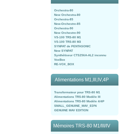
Orchestra-80
New Orchestra-80
Orchestra-85
New-Orchestre-85
Orchestra-90
New Orchestre-90
VS-100 TRS-80 M1
VS-100 TRS-80 M3
SYNPAT de PENTASONIC
New SYNPAT
Synthétiseur CTS256A-AL2 inconnu
VoxBox
RE-VOX_BOX
Alimentations M1,III,IV,4P
Transformateur pour TRS-80 M1
Alimentations TRS-80 Modèle III
Alimentations TRS-80 Modèle 4/4P
SMALL_GENUINE_MAV_ED'N
GENUINE MAV EDITION
Mémoires TRS-80 M1/III/IV