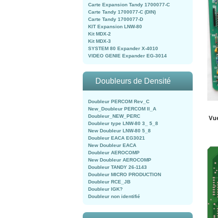
Carte Expansion Tandy 1700077-C
Carte Tandy 1700077-C (DIN)
Carte Tandy 1700077-D
KIT Expansion LNW-80
Kit MDX-2
Kit MDX-3
SYSTEM 80 Expander X-4010
VIDEO GENIE Expander EG-3014
Doubleurs de Densité
Doubleur PERCOM Rev_C
New_Doubleur PERCOM II_A
Doubleur_NEW_PERC
Vu
Doubleur type LNW-80 3_ 5_8
New Doubleur LNW-80 5_8
Doubleur EACA EG3021
New Doubleur EACA
Doubleur AEROCOMP
New Doubleur AEROCOMP
Doubleur TANDY 26-1143
Doubleur MICRO PRODUCTION
Doubleur RCE_JB
Doubleur IGK?
Doubleur non identifié