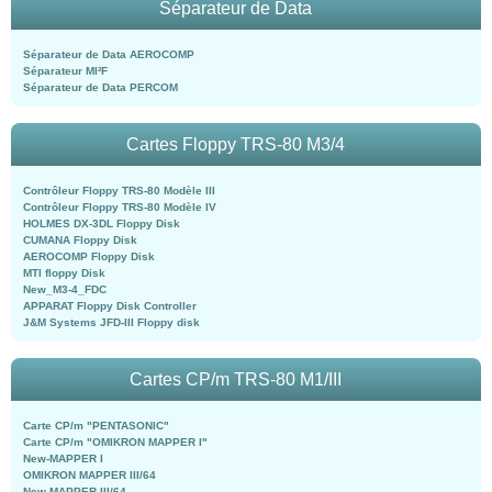
Séparateur de Data
Séparateur de Data AEROCOMP
Séparateur MI²F
Séparateur de Data PERCOM
Cartes Floppy TRS-80 M3/4
Contrôleur Floppy TRS-80 Modèle III
Contrôleur Floppy TRS-80 Modèle IV
HOLMES DX-3DL Floppy Disk
CUMANA Floppy Disk
AEROCOMP Floppy Disk
MTI floppy Disk
New_M3-4_FDC
APPARAT Floppy Disk Controller
J&M Systems JFD-III Floppy disk
Cartes CP/m TRS-80 M1/III
Carte CP/m "PENTASONIC"
Carte CP/m "OMIKRON MAPPER I"
New-MAPPER I
OMIKRON MAPPER III/64
New-MAPPER III/64