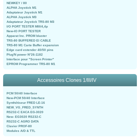
NEWKEY / 80
ALPHA Joystick M1
Adaptateur Joystick M1
ALPHA Joystick M3
Adaptateur Joystick TRS-80 M3
I/O PORT TESTER MIII/4,4p
New-IO PORT TESTER
Apparat Inc. PROM blaster
TRS-80 BUFFERED EI CABLE
TRS-80 M1 Carte Buffer expansion
Edge card estender 40/50 pins
Plug'N power N°26-1182
Interface pour "Screen Printer"
EPROM Programmer TRS-80 M1
Accessoires Clones 1/III/IV
PCM 50/40 Interface
New-PCM 50/40 Interface
Synthétiseur FRED LE-16
NEW_VG_FRED_SYNTH
RS232-C EACA EG-3020
New- EG3020 RS232-C
RS232-C AGRO DATA
Clavier PROF-80
Modules A/D & TTL