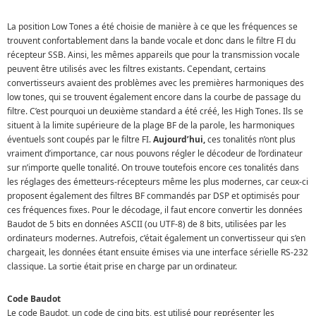
La position Low Tones a été choisie de manière à ce que les fréquences se
trouvent confortablement dans la bande vocale et donc dans le filtre FI du
récepteur SSB. Ainsi, les mêmes appareils que pour la transmission vocale
peuvent être utilisés avec les filtres existants. Cependant, certains
convertisseurs avaient des problèmes avec les premières harmoniques des
low tones, qui se trouvent également encore dans la courbe de passage du
filtre. C’est pourquoi un deuxième standard a été créé, les High Tones. Ils se
situent à la limite supérieure de la plage BF de la parole, les harmoniques
éventuels sont coupés par le filtre FI.
Aujourd’hui,
ces tonalités n’ont plus
vraiment d’importance, car nous pouvons régler le décodeur de l’ordinateur
sur n’importe quelle tonalité. On trouve toutefois encore ces tonalités dans
les réglages des émetteurs-récepteurs même les plus modernes, car ceux-ci
proposent également des filtres BF commandés par DSP et optimisés pour
ces fréquences fixes. Pour le décodage, il faut encore convertir les données
Baudot de 5 bits en données ASCII (ou UTF-8) de 8 bits, utilisées par les
ordinateurs modernes. Autrefois, c’était également un convertisseur qui s’en
chargeait, les données étant ensuite émises via une interface sérielle RS-232
classique. La sortie était prise en charge par un ordinateur.
Code Baudot
Le code Baudot, un code de cinq bits, est utilisé pour représenter les