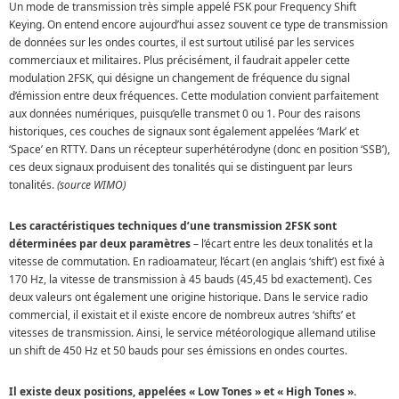
Un mode de transmission très simple appelé FSK pour Frequency Shift
Keying. On entend encore aujourd’hui assez souvent ce type de transmission
de données sur les ondes courtes, il est surtout utilisé par les services
commerciaux et militaires. Plus précisément, il faudrait appeler cette
modulation 2FSK, qui désigne un changement de fréquence du signal
d’émission entre deux fréquences. Cette modulation convient parfaitement
aux données numériques, puisqu’elle transmet 0 ou 1. Pour des raisons
historiques, ces couches de signaux sont également appelées ‘Mark’ et
‘Space’ en RTTY. Dans un récepteur superhétérodyne (donc en position ‘SSB’),
ces deux signaux produisent des tonalités qui se distinguent par leurs
tonalités.
(source WIMO)
Les caractéristiques techniques d’une transmission 2FSK sont
déterminées par deux paramètres
– l’écart entre les deux tonalités et la
vitesse de commutation. En radioamateur, l’écart (en anglais ‘shift’) est fixé à
170 Hz, la vitesse de transmission à 45 bauds (45,45 bd exactement). Ces
deux valeurs ont également une origine historique. Dans le service radio
commercial, il existait et il existe encore de nombreux autres ‘shifts’ et
vitesses de transmission. Ainsi, le service météorologique allemand utilise
un shift de 450 Hz et 50 bauds pour ses émissions en ondes courtes.
Il existe deux positions, appelées « Low Tones » et « High Tones ».