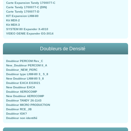
Carte Expansion Tandy 1700077-C
Carte Tandy 1700077-C (DIN)
Carte Tandy 1700077-D
KIT Expansion LNW-80
Kit MDX-2
Kit MDX-3
SYSTEM 80 Expander X-4010
VIDEO GENIE Expander EG-3014
Doubleurs de Densité
Doubleur PERCOM Rev_C
New_Doubleur PERCOM II_A
Doubleur_NEW_PERC
Doubleur type LNW-80 3_ 5_8
New Doubleur LNW-80 5_8
Doubleur EACA EG3021
New Doubleur EACA
Doubleur AEROCOMP
New Doubleur AEROCOMP
Doubleur TANDY 26-1143
Doubleur MICRO PRODUCTION
Doubleur RCE_JB
Doubleur IGK?
Doubleur non identifié