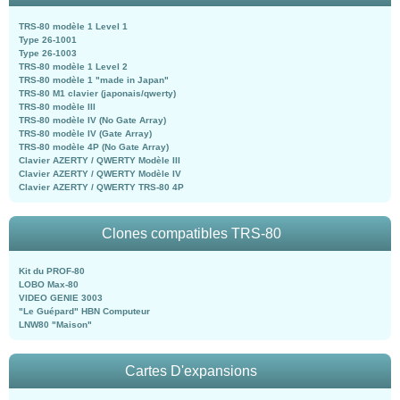
TRS-80 modèle 1 Level 1
Type 26-1001
Type 26-1003
TRS-80 modèle 1 Level 2
TRS-80 modèle 1 "made in Japan"
TRS-80 M1 clavier (japonais/qwerty)
TRS-80 modèle III
TRS-80 modèle IV (No Gate Array)
TRS-80 modèle IV (Gate Array)
TRS-80 modèle 4P (No Gate Array)
Clavier AZERTY / QWERTY Modèle III
Clavier AZERTY / QWERTY Modèle IV
Clavier AZERTY / QWERTY TRS-80 4P
Clones compatibles TRS-80
Kit du PROF-80
LOBO Max-80
VIDEO GENIE 3003
"Le Guépard" HBN Computeur
LNW80 "Maison"
Cartes D'expansions