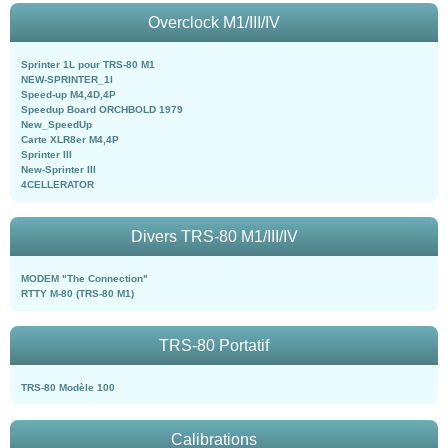
Overclock M1/III/IV
Sprinter 1L pour TRS-80 M1
NEW-SPRINTER_1l
Speed-up M4,4D,4P
Speedup Board ORCHBOLD 1979
New_SpeedUp
Carte XLR8er M4,4P
Sprinter III
New-Sprinter III
4CELLERATOR
Divers TRS-80 M1/III/IV
MODEM "The Connection"
RTTY M-80 (TRS-80 M1)
TRS-80 Portatif
TRS-80 Modèle 100
Calibrations