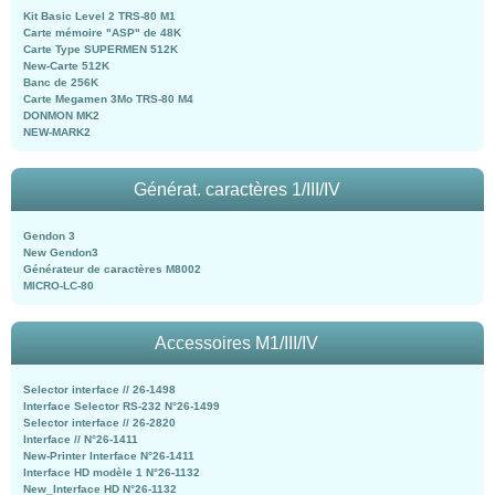
Kit Basic Level 2 TRS-80 M1
Carte mémoire "ASP" de 48K
Carte Type SUPERMEN 512K
New-Carte 512K
Banc de 256K
Carte Megamen 3Mo TRS-80 M4
DONMON MK2
NEW-MARK2
Générat. caractères 1/III/IV
Gendon 3
New Gendon3
Générateur de caractères M8002
MICRO-LC-80
Accessoires M1/III/IV
Selector interface // 26-1498
Interface Selector RS-232 N°26-1499
Selector interface // 26-2820
Interface // N°26-1411
New-Printer Interface N°26-1411
Interface HD modèle 1 N°26-1132
New_Interface HD N°26-1132