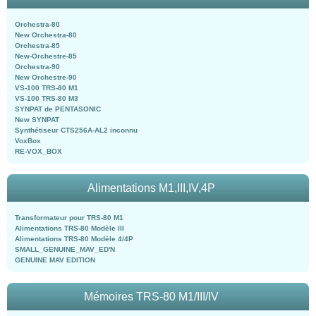
Orchestra-80
New Orchestra-80
Orchestra-85
New-Orchestre-85
Orchestra-90
New Orchestre-90
VS-100 TRS-80 M1
VS-100 TRS-80 M3
SYNPAT de PENTASONIC
New SYNPAT
Synthétiseur CTS256A-AL2 inconnu
VoxBox
RE-VOX_BOX
Alimentations M1,III,IV,4P
Transformateur pour TRS-80 M1
Alimentations TRS-80 Modèle III
Alimentations TRS-80 Modèle 4/4P
SMALL_GENUINE_MAV_ED'N
GENUINE MAV EDITION
Mémoires TRS-80 M1/III/IV