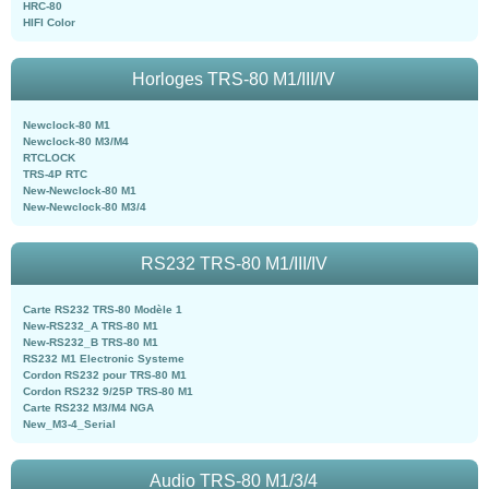
HRC-80
HIFI Color
Horloges TRS-80 M1/III/IV
Newclock-80 M1
Newclock-80 M3/M4
RTCLOCK
TRS-4P RTC
New-Newclock-80 M1
New-Newclock-80 M3/4
RS232 TRS-80 M1/III/IV
Carte RS232 TRS-80 Modèle 1
New-RS232_A TRS-80 M1
New-RS232_B TRS-80 M1
RS232 M1 Electronic Systeme
Cordon RS232 pour TRS-80 M1
Cordon RS232 9/25P TRS-80 M1
Carte RS232 M3/M4 NGA
New_M3-4_Serial
Audio TRS-80 M1/3/4