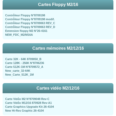
Cartes Floppy M2/16
Contrôleur Floppy N°8709198
Contrôleur Floppy N°8709198 modif.
Contrôleur Floppy N°8709063 REV_C
Contrôleur Floppy N°8709063 REV_D
Extension floppy M2 N°26-4161
NEW_FDC_M2/M16A
Cartes mémoires M2/12/16
Carte 32K - 64K 8709050_B
Carte 128K - 256K N°8706236
Carte 512K-1M N°8709572_A
New_carte_32-64K
New_Carte_512K_1M
Cartes vidéo M2/12/16
Carte Vidéo M2 N°8709048 Rev-C
Carte Vidéo M12/16 870928 Rev-A1
Carte Graphics Upgrade Kit 26-4104
New Hi-Res Graphic 26-4104