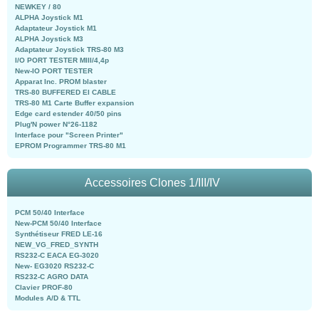
NEWKEY / 80
ALPHA Joystick M1
Adaptateur Joystick M1
ALPHA Joystick M3
Adaptateur Joystick TRS-80 M3
I/O PORT TESTER MIII/4,4p
New-IO PORT TESTER
Apparat Inc. PROM blaster
TRS-80 BUFFERED EI CABLE
TRS-80 M1 Carte Buffer expansion
Edge card estender 40/50 pins
Plug'N power N°26-1182
Interface pour "Screen Printer"
EPROM Programmer TRS-80 M1
Accessoires Clones 1/III/IV
PCM 50/40 Interface
New-PCM 50/40 Interface
Synthétiseur FRED LE-16
NEW_VG_FRED_SYNTH
RS232-C EACA EG-3020
New- EG3020 RS232-C
RS232-C AGRO DATA
Clavier PROF-80
Modules A/D & TTL