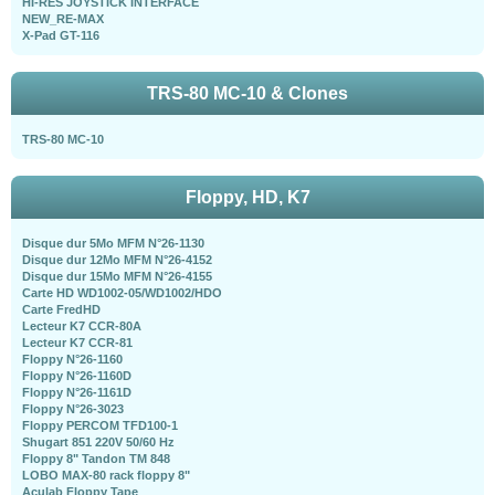
HI-RES JOYSTICK INTERFACE
NEW_RE-MAX
X-Pad GT-116
TRS-80 MC-10 & Clones
TRS-80 MC-10
Floppy, HD, K7
Disque dur 5Mo MFM N°26-1130
Disque dur 12Mo MFM N°26-4152
Disque dur 15Mo MFM N°26-4155
Carte HD WD1002-05/WD1002/HDO
Carte FredHD
Lecteur K7 CCR-80A
Lecteur K7 CCR-81
Floppy N°26-1160
Floppy N°26-1160D
Floppy N°26-1161D
Floppy N°26-3023
Floppy PERCOM TFD100-1
Shugart 851 220V 50/60 Hz
Floppy 8" Tandon TM 848
LOBO MAX-80 rack floppy 8"
Aculab Floppy Tape