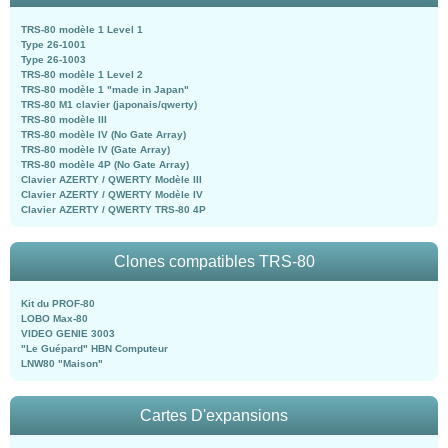
TRS-80 modèle 1 Level 1
Type 26-1001
Type 26-1003
TRS-80 modèle 1 Level 2
TRS-80 modèle 1 "made in Japan"
TRS-80 M1 clavier (japonais/qwerty)
TRS-80 modèle III
TRS-80 modèle IV (No Gate Array)
TRS-80 modèle IV (Gate Array)
TRS-80 modèle 4P (No Gate Array)
Clavier AZERTY / QWERTY Modèle III
Clavier AZERTY / QWERTY Modèle IV
Clavier AZERTY / QWERTY TRS-80 4P
Clones compatibles TRS-80
Kit du PROF-80
LOBO Max-80
VIDEO GENIE 3003
"Le Guépard" HBN Computeur
LNW80 "Maison"
Cartes D'expansions