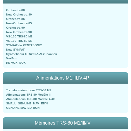
Orchestra-80
New Orchestra-80
Orchestra-85
New-Orchestre-85
Orchestra-90
New Orchestre-90
VS-100 TRS-80 M1
VS-100 TRS-80 M3
SYNPAT de PENTASONIC
New SYNPAT
Synthétiseur CTS256A-AL2 inconnu
VoxBox
RE-VOX_BOX
Alimentations M1,III,IV,4P
Transformateur pour TRS-80 M1
Alimentations TRS-80 Modèle III
Alimentations TRS-80 Modèle 4/4P
SMALL_GENUINE_MAV_ED'N
GENUINE MAV EDITION
Mémoires TRS-80 M1/III/IV