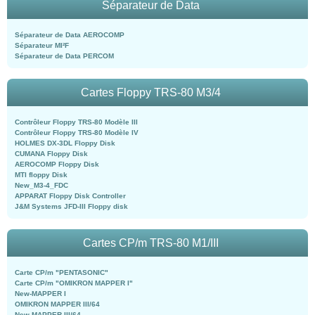
Séparateur de Data
Séparateur de Data AEROCOMP
Séparateur MI²F
Séparateur de Data PERCOM
Cartes Floppy TRS-80 M3/4
Contrôleur Floppy TRS-80 Modèle III
Contrôleur Floppy TRS-80 Modèle IV
HOLMES DX-3DL Floppy Disk
CUMANA Floppy Disk
AEROCOMP Floppy Disk
MTI floppy Disk
New_M3-4_FDC
APPARAT Floppy Disk Controller
J&M Systems JFD-III Floppy disk
Cartes CP/m TRS-80 M1/III
Carte CP/m "PENTASONIC"
Carte CP/m "OMIKRON MAPPER I"
New-MAPPER I
OMIKRON MAPPER III/64
New-MAPPER III/64