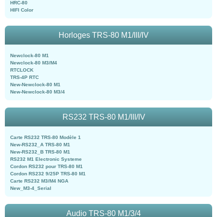
HRC-80
HIFI Color
Horloges TRS-80 M1/III/IV
Newclock-80 M1
Newclock-80 M3/M4
RTCLOCK
TRS-4P RTC
New-Newclock-80 M1
New-Newclock-80 M3/4
RS232 TRS-80 M1/III/IV
Carte RS232 TRS-80 Modèle 1
New-RS232_A TRS-80 M1
New-RS232_B TRS-80 M1
RS232 M1 Electronic Systeme
Cordon RS232 pour TRS-80 M1
Cordon RS232 9/25P TRS-80 M1
Carte RS232 M3/M4 NGA
New_M3-4_Serial
Audio TRS-80 M1/3/4