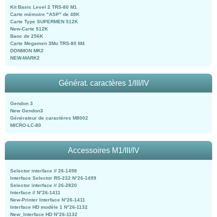
Kit Basic Level 2 TRS-80 M1
Carte mémoire "ASP" de 48K
Carte Type SUPERMEN 512K
New-Carte 512K
Banc de 256K
Carte Megamen 3Mo TRS-80 M4
DONMON MK2
NEW-MARK2
Générat. caractères 1/III/IV
Gendon 3
New Gendon3
Générateur de caractères M8002
MICRO-LC-80
Accessoires M1/III/IV
Selector interface // 26-1498
Interface Selector RS-232 N°26-1499
Selector interface // 26-2820
Interface // N°26-1411
New-Printer Interface N°26-1411
Interface HD modèle 1 N°26-1132
New_Interface HD N°26-1132