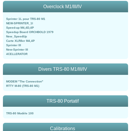
Overclock M1/III/IV
Sprinter 1L pour TRS-80 M1
NEW-SPRINTER_1l
Speed-up M4,4D,4P
Speedup Board ORCHBOLD 1979
New_SpeedUp
Carte XLR8er M4,4P
Sprinter III
New-Sprinter III
4CELLERATOR
Divers TRS-80 M1/III/IV
MODEM "The Connection"
RTTY M-80 (TRS-80 M1)
TRS-80 Portatif
TRS-80 Modèle 100
Calibrations