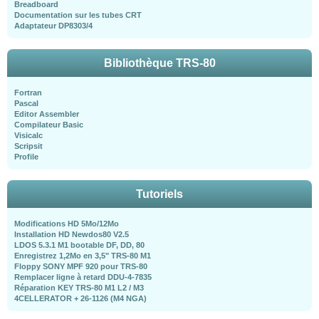
Breadboard
Documentation sur les tubes CRT
Adaptateur DP8303/4
Bibliothèque TRS-80
Fortran
Pascal
Editor Assembler
Compilateur Basic
Visicalc
Scripsit
Profile
Tutoriels
Modifications HD 5Mo/12Mo
Installation HD Newdos80 V2.5
LDOS 5.3.1 M1 bootable DF, DD, 80
Enregistrez 1,2Mo en 3,5" TRS-80 M1
Floppy SONY MPF 920 pour TRS-80
Remplacer ligne à retard DDU-4-7835
Réparation KEY TRS-80 M1 L2 / M3
4CELLERATOR + 26-1126 (M4 NGA)