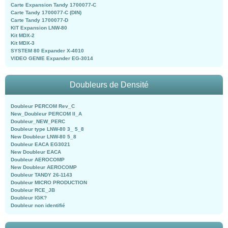
Carte Expansion Tandy 1700077-C
Carte Tandy 1700077-C (DIN)
Carte Tandy 1700077-D
KIT Expansion LNW-80
Kit MDX-2
Kit MDX-3
SYSTEM 80 Expander X-4010
VIDEO GENIE Expander EG-3014
Doubleurs de Densité
Doubleur PERCOM Rev_C
New_Doubleur PERCOM II_A
Doubleur_NEW_PERC
Doubleur type LNW-80 3_ 5_8
New Doubleur LNW-80 5_8
Doubleur EACA EG3021
New Doubleur EACA
Doubleur AEROCOMP
New Doubleur AEROCOMP
Doubleur TANDY 26-1143
Doubleur MICRO PRODUCTION
Doubleur RCE_JB
Doubleur IGK?
Doubleur non identifié