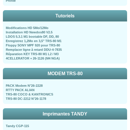
Profile
Tutoriels
Modifications HD 5Mo/12Mo
Installation HD Newdos80 V2.5
LDOS 5.3.1 M1 bootable DF, DD, 80
Enregistrez 1,2Mo en 3,5" TRS-80 M1
Floppy SONY MPF 920 pour TRS-80
Remplacer ligne à retard DDU-4-7835
Réparation KEY TRS-80 M1 L2 / M3
4CELLERATOR + 26-1126 (M4 NGA)
MODEM TRS-80
PACK Modem N°26-2228
RTTY PACK ALIAN
TRS-80 COCO & KANTRONICS
TRS-80 DC-2212 N°26-1178
Imprimantes TANDY
Tandy CGP-115