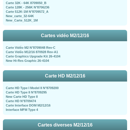
Carte 32K - 64K 8709050_B
Carte 128K - 256K N°8706236
Carte 512K-1M N°8709572_A
New_carte_32-64K
New_Carte_512K_1M
Cartes vidéo M2/12/16
Carte Vidéo M2 N°8709048 Rev-C
Carte Vidéo M12/16 870928 Rev-A1
Carte Graphics Upgrade Kit 26-4104
New Hi-Res Graphic 26-4104
Carte HD M2/12/16
Carte HD Type I Model II N°8709200
Carte HD Type II N°8709295
New Carte HD Type II
Carte HD N°8709474
Carte Interface DOM M2/12/16
Interface MFM Type 4
Cartes diverses M2/12/16