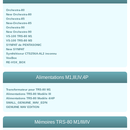
Orchestra-80
New Orchestra-80
Orchestra-85
New-Orchestre-85
Orchestra-90
New Orchestre-90
VS-100 TRS-80 M1
VS-100 TRS-80 M3
SYNPAT de PENTASONIC
New SYNPAT
Synthétiseur CTS256A-AL2 inconnu
VoxBox
RE-VOX_BOX
Alimentations M1,III,IV,4P
Transformateur pour TRS-80 M1
Alimentations TRS-80 Modèle III
Alimentations TRS-80 Modèle 4/4P
SMALL_GENUINE_MAV_ED'N
GENUINE MAV EDITION
Mémoires TRS-80 M1/III/IV