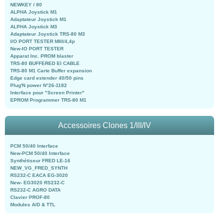
NEWKEY / 80
ALPHA Joystick M1
Adaptateur Joystick M1
ALPHA Joystick M3
Adaptateur Joystick TRS-80 M3
I/O PORT TESTER MIII/4,4p
New-IO PORT TESTER
Apparat Inc. PROM blaster
TRS-80 BUFFERED EI CABLE
TRS-80 M1 Carte Buffer expansion
Edge card estender 40/50 pins
Plug'N power N°26-1182
Interface pour "Screen Printer"
EPROM Programmer TRS-80 M1
Accessoires Clones 1/III/IV
PCM 50/40 Interface
New-PCM 50/40 Interface
Synthétiseur FRED LE-16
NEW_VG_FRED_SYNTH
RS232-C EACA EG-3020
New- EG3020 RS232-C
RS232-C AGRO DATA
Clavier PROF-80
Modules A/D & TTL