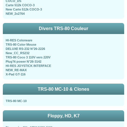
COCO_DS
Carte 512k COCO-3
New Carte 512k COCO-3
NEW_2x2764
Divers TRS-80 Couleur
HI-RES Colorware
TRS-80 Color Mouse
DELUXE RS-232 N°26-2226
New_CC_RS232
TRS-80 Coco 3 110V vers 220V
Plug'N power N°26-3142
HI-RES JOYSTICK INTERFACE
NEW_RE-MAX
X-Pad GT-116
TRS-80 MC-10 & Clones
TRS-80 MC-10
Floppy, HD, K7