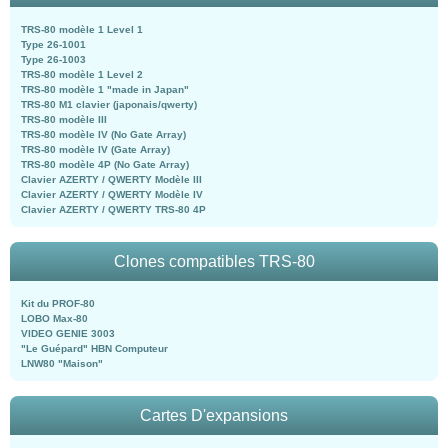
TRS-80 modèle 1 Level 1
Type 26-1001
Type 26-1003
TRS-80 modèle 1 Level 2
TRS-80 modèle 1 "made in Japan"
TRS-80 M1 clavier (japonais/qwerty)
TRS-80 modèle III
TRS-80 modèle IV (No Gate Array)
TRS-80 modèle IV (Gate Array)
TRS-80 modèle 4P (No Gate Array)
Clavier AZERTY / QWERTY Modèle III
Clavier AZERTY / QWERTY Modèle IV
Clavier AZERTY / QWERTY TRS-80 4P
Clones compatibles TRS-80
Kit du PROF-80
LOBO Max-80
VIDEO GENIE 3003
"Le Guépard" HBN Computeur
LNW80 "Maison"
Cartes D'expansions