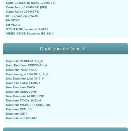
Carte Expansion Tandy 1700077-C
Carte Tandy 1700077-C (DIN)
Carte Tandy 1700077-D
KIT Expansion LNW-80
Kit MDX-2
Kit MDX-3
SYSTEM 80 Expander X-4010
VIDEO GENIE Expander EG-3014
Doubleurs de Densité
Doubleur PERCOM Rev_C
New_Doubleur PERCOM II_A
Doubleur_NEW_PERC
Doubleur type LNW-80 3_ 5_8
New Doubleur LNW-80 5_8
Doubleur EACA EG3021
New Doubleur EACA
Doubleur AEROCOMP
New Doubleur AEROCOMP
Doubleur TANDY 26-1143
Doubleur MICRO PRODUCTION
Doubleur RCE_JB
Doubleur IGK?
Doubleur non identifié