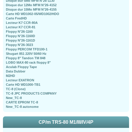
Disque dur 5Mo MFM N°26-1130
Disque dur 12Mo MFM N°26-4152
Disque dur 15Mo MFM N°26-4155
Carte HD WD1002-05/WD1002/HDO
Carte FredHD
Lecteur K7 CCR-80A
Lecteur K7 CCR-81
Floppy N°26-1160
Floppy N°26-1160D
Floppy N°26-1161D
Floppy N°26-3023
Floppy PERCOM TFD100-1
Shugart 851 220V 50/60 Hz
Floppy 8" Tandon TM 848
LOBO MAX-80 rack floppy 8"
Aculab Floppy Tape
Data Dubber
M2HD
Lecteur EXATRON
Carte HD WD1000-TB1
TC-8 (Clone)
TC-8 JPC PRODUCTS COMPANY
New_TC-8
CARTE EPROM TC-8
New_TC-8 autonome
CP/m TRS-80 M1/III/IV/4P