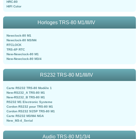
HRC-80
HIFI Color
Horloges TRS-80 M1/III/IV
Newclock-80 M1
Newclock-80 M3/M4
RTCLOCK
TRS-4P RTC
New-Newclock-80 M1
New-Newclock-80 M3/4
RS232 TRS-80 M1/III/IV
Carte RS232 TRS-80 Modèle 1
New-RS232_A TRS-80 M1
New-RS232_B TRS-80 M1
RS232 M1 Electronic Systeme
Cordon RS232 pour TRS-80 M1
Cordon RS232 9/25P TRS-80 M1
Carte RS232 M3/M4 NGA
New_M3-4_Serial
Audio TRS-80 M1/3/4