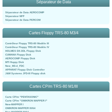
Séparateur de Data
Séparateur de Data AEROCOMP
Séparateur MI²F
Séparateur de Data PERCOM
Cartes Floppy TRS-80 M3/4
Contrôleur Floppy TRS-80 Modèle III
Contrôleur Floppy TRS-80 Modèle IV
HOLMES DX-3DL Floppy Disk
CUMANA Floppy Disk
AEROCOMP Floppy Disk
MTI floppy Disk
New_M3-4_FDC
APPARAT Floppy Disk Controller
J&M Systems JFD-III Floppy disk
Cartes CP/m TRS-80 M1/III
Carte CP/m "PENTASONIC"
Carte CP/m "OMIKRON MAPPER I"
New-MAPPER I
OMIKRON MAPPER III/64
New-MAPPER III/64