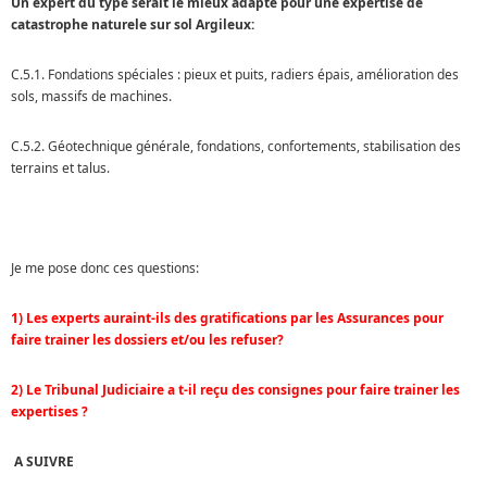
Un expert du type serait le mieux adapté pour une expertise de
catastrophe naturele sur sol Argileux:
C.5.1. Fondations spéciales : pieux et puits, radiers épais, amélioration des
sols, massifs de machines.
C.5.2. Géotechnique générale, fondations, confortements, stabilisation des
terrains et talus.
Je me pose donc ces questions:
1)
Les experts auraint-ils des gratifications par les Assurances pour
faire trainer les dossiers et/ou les refuser?
2)
Le Tribunal Judiciaire a t-il reçu des consignes pour faire trainer les
expertises ?
A SUIVRE