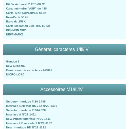
Kit Basic Level 2 TRS-80 M1
Carte mémoire "ASP" de 48K
Carte Type SUPERMEN 512K
New-Carte 512K
Banc de 256K
Carte Megamen 3Mo TRS-80 M4
DONMON MK2
NEW-MARK2
Générat. caractères 1/III/IV
Gendon 3
New Gendon3
Générateur de caractères M8002
MICRO-LC-80
Accessoires M1/III/IV
Selector interface // 26-1498
Interface Selector RS-232 N°26-1499
Selector interface // 26-2820
Interface // N°26-1411
New-Printer Interface N°26-1411
Interface HD modèle 1 N°26-1132
New_Interface HD N°26-1132