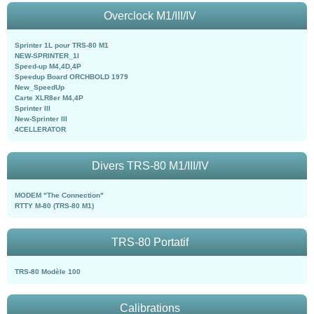
Overclock M1/III/IV
Sprinter 1L pour TRS-80 M1
NEW-SPRINTER_1l
Speed-up M4,4D,4P
Speedup Board ORCHBOLD 1979
New_SpeedUp
Carte XLR8er M4,4P
Sprinter III
New-Sprinter III
4CELLERATOR
Divers TRS-80 M1/III/IV
MODEM "The Connection"
RTTY M-80 (TRS-80 M1)
TRS-80 Portatif
TRS-80 Modèle 100
Calibrations