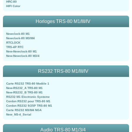
HRC-80
HIFI Color
Horloges TRS-80 M1/III/IV
Newclock-80 M1
Newclock-80 M3/M4
RTCLOCK
TRS-4P RTC
New-Newclock-80 M1
New-Newclock-80 M3/4
RS232 TRS-80 M1/III/IV
Carte RS232 TRS-80 Modèle 1
New-RS232_A TRS-80 M1
New-RS232_B TRS-80 M1
RS232 M1 Electronic Systeme
Cordon RS232 pour TRS-80 M1
Cordon RS232 9/25P TRS-80 M1
Carte RS232 M3/M4 NGA
New_M3-4_Serial
Audio TRS-80 M1/3/4