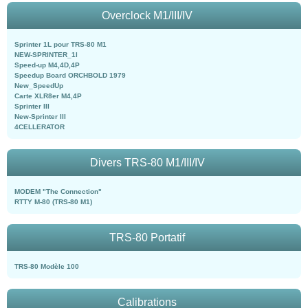
Overclock M1/III/IV
Sprinter 1L pour TRS-80 M1
NEW-SPRINTER_1l
Speed-up M4,4D,4P
Speedup Board ORCHBOLD 1979
New_SpeedUp
Carte XLR8er M4,4P
Sprinter III
New-Sprinter III
4CELLERATOR
Divers TRS-80 M1/III/IV
MODEM "The Connection"
RTTY M-80 (TRS-80 M1)
TRS-80 Portatif
TRS-80 Modèle 100
Calibrations