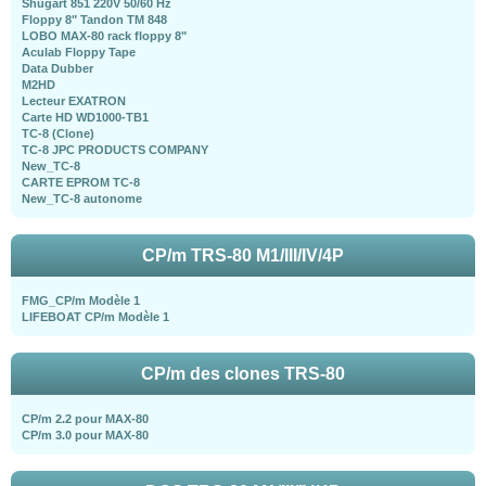
Shugart 851 220V 50/60 Hz
Floppy 8" Tandon TM 848
LOBO MAX-80 rack floppy 8"
Aculab Floppy Tape
Data Dubber
M2HD
Lecteur EXATRON
Carte HD WD1000-TB1
TC-8 (Clone)
TC-8 JPC PRODUCTS COMPANY
New_TC-8
CARTE EPROM TC-8
New_TC-8 autonome
CP/m TRS-80 M1/III/IV/4P
FMG_CP/m Modèle 1
LIFEBOAT CP/m Modèle 1
CP/m des clones TRS-80
CP/m 2.2 pour MAX-80
CP/m 3.0 pour MAX-80