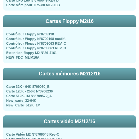
Carte CPU Z80 N°8709049 REV D
Carte Mère pour TRS-80 M12-16B
Cartes Floppy M2/16
Contrôleur Floppy N°8709198
Contrôleur Floppy N°8709198 modif.
Contrôleur Floppy N°8709063 REV_C
Contrôleur Floppy N°8709063 REV_D
Extension floppy M2 N°26-4161
NEW_FDC_M2/M16A
Cartes mémoires M2/12/16
Carte 32K - 64K 8709050_B
Carte 128K - 256K N°8706236
Carte 512K-1M N°8709572_A
New_carte_32-64K
New_Carte_512K_1M
Cartes vidéo M2/12/16
Carte Vidéo M2 N°8709048 Rev-C
Carte Vidéo M12/16 870928 Rev-A1