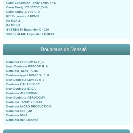
Carte Expansion Tandy 1700077-C
Carte Tandy 1700077-C (DIN)
Carte Tandy 1700077-D
KIT Expansion LNW-80
Kit MDX-2
Kit MDX-3
SYSTEM 80 Expander X-4010
VIDEO GENIE Expander EG-3014
Doubleurs de Densité
Doubleur PERCOM Rev_C
New_Doubleur PERCOM II_A
Doubleur_NEW_PERC
Doubleur type LNW-80 3_ 5_8
New Doubleur LNW-80 5_8
Doubleur EACA EG3021
New Doubleur EACA
Doubleur AEROCOMP
New Doubleur AEROCOMP
Doubleur TANDY 26-1143
Doubleur MICRO PRODUCTION
Doubleur RCE_JB
Doubleur IGK?
Doubleur non identifié