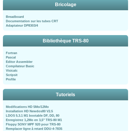
Bricolage
Breadboard
Documentation sur les tubes CRT
Adaptateur DP8303/4
Bibliothèque TRS-80
Fortran
Pascal
Editor Assembler
Compilateur Basic
Visicalc
Scripsit
Profile
Tutoriels
Modifications HD 5Mo/12Mo
Installation HD Newdos80 V2.5
LDOS 5.3.1 M1 bootable DF, DD, 80
Enregistrez 1,2Mo en 3,5" TRS-80 M1
Floppy SONY MPF 920 pour TRS-80
Remplacer ligne à retard DDU-4-7835