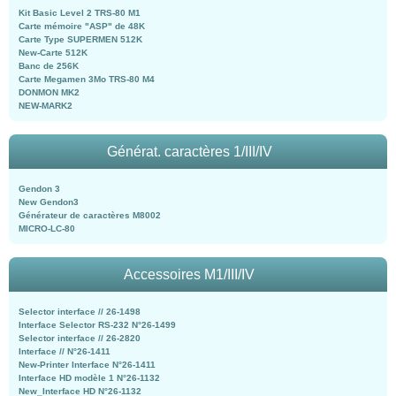
Kit Basic Level 2 TRS-80 M1
Carte mémoire "ASP" de 48K
Carte Type SUPERMEN 512K
New-Carte 512K
Banc de 256K
Carte Megamen 3Mo TRS-80 M4
DONMON MK2
NEW-MARK2
Générat. caractères 1/III/IV
Gendon 3
New Gendon3
Générateur de caractères M8002
MICRO-LC-80
Accessoires M1/III/IV
Selector interface // 26-1498
Interface Selector RS-232 N°26-1499
Selector interface // 26-2820
Interface // N°26-1411
New-Printer Interface N°26-1411
Interface HD modèle 1 N°26-1132
New_Interface HD N°26-1132