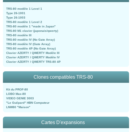
TRS-80 modèle 1 Level 1
Type 26-1001
Type 26-1003
TRS-80 modèle 1 Level 2
TRS-80 modèle 1 "made in Japan"
TRS-80 M1 clavier (japonais/qwerty)
TRS-80 modèle III
TRS-80 modèle IV (No Gate Array)
TRS-80 modèle IV (Gate Array)
TRS-80 modèle 4P (No Gate Array)
Clavier AZERTY / QWERTY Modèle III
Clavier AZERTY / QWERTY Modèle IV
Clavier AZERTY / QWERTY TRS-80 4P
Clones compatibles TRS-80
Kit du PROF-80
LOBO Max-80
VIDEO GENIE 3003
"Le Guépard" HBN Computeur
LNW80 "Maison"
Cartes D'expansions