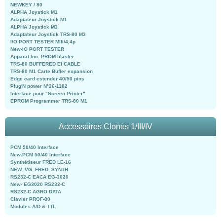
NEWKEY / 80
ALPHA Joystick M1
Adaptateur Joystick M1
ALPHA Joystick M3
Adaptateur Joystick TRS-80 M3
I/O PORT TESTER MIII/4,4p
New-IO PORT TESTER
Apparat Inc. PROM blaster
TRS-80 BUFFERED EI CABLE
TRS-80 M1 Carte Buffer expansion
Edge card estender 40/50 pins
Plug'N power N°26-1182
Interface pour "Screen Printer"
EPROM Programmer TRS-80 M1
Accessoires Clones 1/III/IV
PCM 50/40 Interface
New-PCM 50/40 Interface
Synthétiseur FRED LE-16
NEW_VG_FRED_SYNTH
RS232-C EACA EG-3020
New- EG3020 RS232-C
RS232-C AGRO DATA
Clavier PROF-80
Modules A/D & TTL