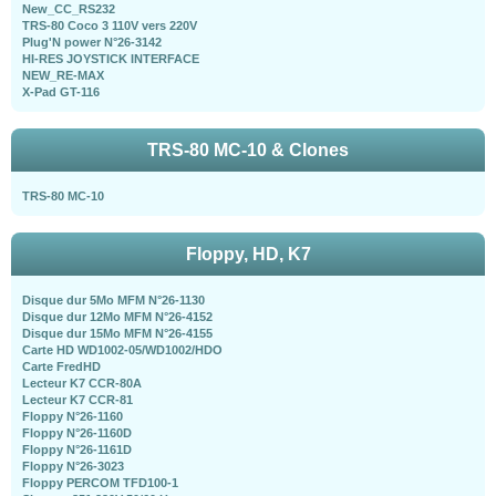
New_CC_RS232
TRS-80 Coco 3 110V vers 220V
Plug'N power N°26-3142
HI-RES JOYSTICK INTERFACE
NEW_RE-MAX
X-Pad GT-116
TRS-80 MC-10 & Clones
TRS-80 MC-10
Floppy, HD, K7
Disque dur 5Mo MFM N°26-1130
Disque dur 12Mo MFM N°26-4152
Disque dur 15Mo MFM N°26-4155
Carte HD WD1002-05/WD1002/HDO
Carte FredHD
Lecteur K7 CCR-80A
Lecteur K7 CCR-81
Floppy N°26-1160
Floppy N°26-1160D
Floppy N°26-1161D
Floppy N°26-3023
Floppy PERCOM TFD100-1