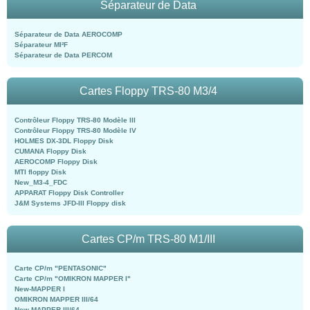
Séparateur de Data
Séparateur de Data AEROCOMP
Séparateur MI²F
Séparateur de Data PERCOM
Cartes Floppy TRS-80 M3/4
Contrôleur Floppy TRS-80 Modèle III
Contrôleur Floppy TRS-80 Modèle IV
HOLMES DX-3DL Floppy Disk
CUMANA Floppy Disk
AEROCOMP Floppy Disk
MTI floppy Disk
New_M3-4_FDC
APPARAT Floppy Disk Controller
J&M Systems JFD-III Floppy disk
Cartes CP/m TRS-80 M1/III
Carte CP/m "PENTASONIC"
Carte CP/m "OMIKRON MAPPER I"
New-MAPPER I
OMIKRON MAPPER III/64
New-MAPPER III/64