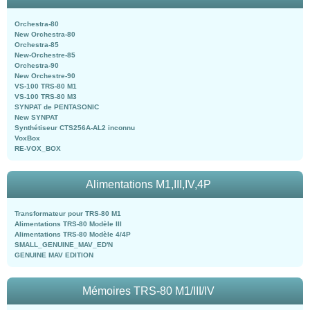
Orchestra-80
New Orchestra-80
Orchestra-85
New-Orchestre-85
Orchestra-90
New Orchestre-90
VS-100 TRS-80 M1
VS-100 TRS-80 M3
SYNPAT de PENTASONIC
New SYNPAT
Synthétiseur CTS256A-AL2 inconnu
VoxBox
RE-VOX_BOX
Alimentations M1,III,IV,4P
Transformateur pour TRS-80 M1
Alimentations TRS-80 Modèle III
Alimentations TRS-80 Modèle 4/4P
SMALL_GENUINE_MAV_ED'N
GENUINE MAV EDITION
Mémoires TRS-80 M1/III/IV