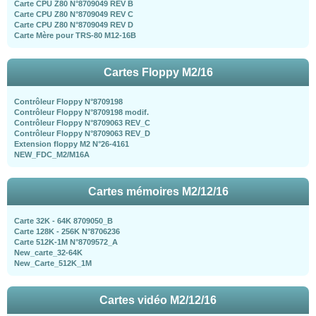
Carte CPU Z80 N°8709049 REV B
Carte CPU Z80 N°8709049 REV C
Carte CPU Z80 N°8709049 REV D
Carte Mère pour TRS-80 M12-16B
Cartes Floppy M2/16
Contrôleur Floppy N°8709198
Contrôleur Floppy N°8709198 modif.
Contrôleur Floppy N°8709063 REV_C
Contrôleur Floppy N°8709063 REV_D
Extension floppy M2 N°26-4161
NEW_FDC_M2/M16A
Cartes mémoires M2/12/16
Carte 32K - 64K 8709050_B
Carte 128K - 256K N°8706236
Carte 512K-1M N°8709572_A
New_carte_32-64K
New_Carte_512K_1M
Cartes vidéo M2/12/16