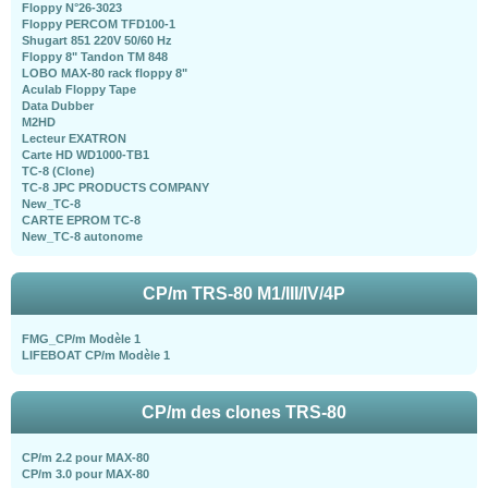
Floppy N°26-3023
Floppy PERCOM TFD100-1
Shugart 851 220V 50/60 Hz
Floppy 8" Tandon TM 848
LOBO MAX-80 rack floppy 8"
Aculab Floppy Tape
Data Dubber
M2HD
Lecteur EXATRON
Carte HD WD1000-TB1
TC-8 (Clone)
TC-8 JPC PRODUCTS COMPANY
New_TC-8
CARTE EPROM TC-8
New_TC-8 autonome
CP/m TRS-80 M1/III/IV/4P
FMG_CP/m Modèle 1
LIFEBOAT CP/m Modèle 1
CP/m des clones TRS-80
CP/m 2.2 pour MAX-80
CP/m 3.0 pour MAX-80