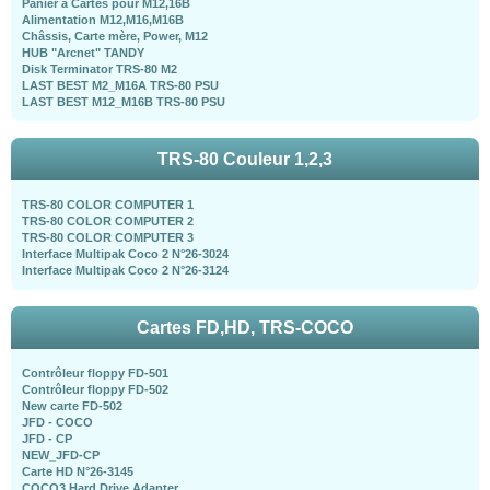
Panier à Cartes pour M12,16B
Alimentation M12,M16,M16B
Châssis, Carte mère, Power, M12
HUB "Arcnet" TANDY
Disk Terminator TRS-80 M2
LAST BEST M2_M16A TRS-80 PSU
LAST BEST M12_M16B TRS-80 PSU
TRS-80 Couleur 1,2,3
TRS-80 COLOR COMPUTER 1
TRS-80 COLOR COMPUTER 2
TRS-80 COLOR COMPUTER 3
Interface Multipak Coco 2 N°26-3024
Interface Multipak Coco 2 N°26-3124
Cartes FD,HD, TRS-COCO
Contrôleur floppy FD-501
Contrôleur floppy FD-502
New carte FD-502
JFD - COCO
JFD - CP
NEW_JFD-CP
Carte HD N°26-3145
COCO3 Hard Drive Adapter