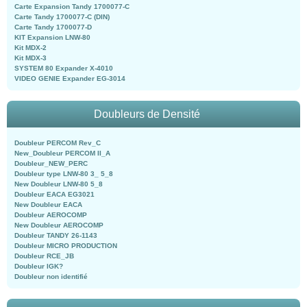
Carte Expansion Tandy 1700077-C
Carte Tandy 1700077-C (DIN)
Carte Tandy 1700077-D
KIT Expansion LNW-80
Kit MDX-2
Kit MDX-3
SYSTEM 80 Expander X-4010
VIDEO GENIE Expander EG-3014
Doubleurs de Densité
Doubleur PERCOM Rev_C
New_Doubleur PERCOM II_A
Doubleur_NEW_PERC
Doubleur type LNW-80 3_ 5_8
New Doubleur LNW-80 5_8
Doubleur EACA EG3021
New Doubleur EACA
Doubleur AEROCOMP
New Doubleur AEROCOMP
Doubleur TANDY 26-1143
Doubleur MICRO PRODUCTION
Doubleur RCE_JB
Doubleur IGK?
Doubleur non identifié