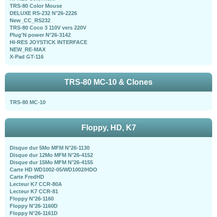
TRS-80 Color Mouse
DELUXE RS-232 N°26-2226
New_CC_RS232
TRS-80 Coco 3 110V vers 220V
Plug'N power N°26-3142
HI-RES JOYSTICK INTERFACE
NEW_RE-MAX
X-Pad GT-116
TRS-80 MC-10 & Clones
TRS-80 MC-10
Floppy, HD, K7
Disque dur 5Mo MFM N°26-1130
Disque dur 12Mo MFM N°26-4152
Disque dur 15Mo MFM N°26-4155
Carte HD WD1002-05/WD1002/HDO
Carte FredHD
Lecteur K7 CCR-80A
Lecteur K7 CCR-81
Floppy N°26-1160
Floppy N°26-1160D
Floppy N°26-1161D