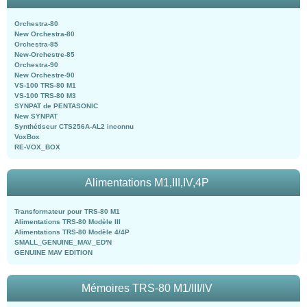
Orchestra-80
New Orchestra-80
Orchestra-85
New-Orchestre-85
Orchestra-90
New Orchestre-90
VS-100 TRS-80 M1
VS-100 TRS-80 M3
SYNPAT de PENTASONIC
New SYNPAT
Synthétiseur CTS256A-AL2 inconnu
VoxBox
RE-VOX_BOX
Alimentations M1,III,IV,4P
Transformateur pour TRS-80 M1
Alimentations TRS-80 Modèle III
Alimentations TRS-80 Modèle 4/4P
SMALL_GENUINE_MAV_ED'N
GENUINE MAV EDITION
Mémoires TRS-80 M1/III/IV