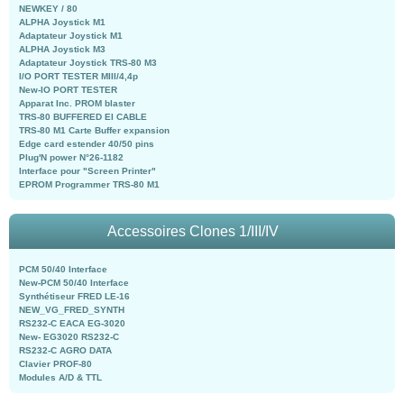
NEWKEY / 80
ALPHA Joystick M1
Adaptateur Joystick M1
ALPHA Joystick M3
Adaptateur Joystick TRS-80 M3
I/O PORT TESTER MIII/4,4p
New-IO PORT TESTER
Apparat Inc. PROM blaster
TRS-80 BUFFERED EI CABLE
TRS-80 M1 Carte Buffer expansion
Edge card estender 40/50 pins
Plug'N power N°26-1182
Interface pour "Screen Printer"
EPROM Programmer TRS-80 M1
Accessoires Clones 1/III/IV
PCM 50/40 Interface
New-PCM 50/40 Interface
Synthétiseur FRED LE-16
NEW_VG_FRED_SYNTH
RS232-C EACA EG-3020
New- EG3020 RS232-C
RS232-C AGRO DATA
Clavier PROF-80
Modules A/D & TTL