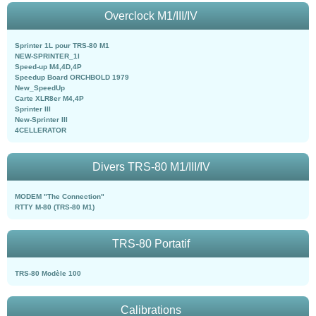
Overclock M1/III/IV
Sprinter 1L pour TRS-80 M1
NEW-SPRINTER_1l
Speed-up M4,4D,4P
Speedup Board ORCHBOLD 1979
New_SpeedUp
Carte XLR8er M4,4P
Sprinter III
New-Sprinter III
4CELLERATOR
Divers TRS-80 M1/III/IV
MODEM "The Connection"
RTTY M-80 (TRS-80 M1)
TRS-80 Portatif
TRS-80 Modèle 100
Calibrations