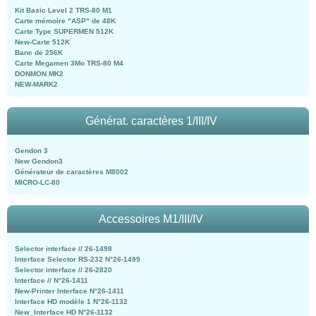
Kit Basic Level 2 TRS-80 M1
Carte mémoire "ASP" de 48K
Carte Type SUPERMEN 512K
New-Carte 512K
Banc de 256K
Carte Megamen 3Mo TRS-80 M4
DONMON MK2
NEW-MARK2
Générat. caractères 1/III/IV
Gendon 3
New Gendon3
Générateur de caractères M8002
MICRO-LC-80
Accessoires M1/III/IV
Selector interface // 26-1498
Interface Selector RS-232 N°26-1499
Selector interface // 26-2820
Interface // N°26-1411
New-Printer Interface N°26-1411
Interface HD modèle 1 N°26-1132
New_Interface HD N°26-1132