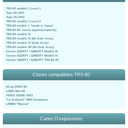
TRS-80 modèle 1 Level 1
Type 26-1001
Type 26-1003
TRS-80 modèle 1 Level 2
TRS-80 modèle 1 "made in Japan"
TRS-80 M1 clavier (japonais/qwerty)
TRS-80 modèle III
TRS-80 modèle IV (No Gate Array)
TRS-80 modèle IV (Gate Array)
TRS-80 modèle 4P (No Gate Array)
Clavier AZERTY / QWERTY Modèle III
Clavier AZERTY / QWERTY Modèle IV
Clavier AZERTY / QWERTY TRS-80 4P
Clones compatibles TRS-80
Kit du PROF-80
LOBO Max-80
VIDEO GENIE 3003
"Le Guépard" HBN Computeur
LNW80 "Maison"
Cartes D'expansions