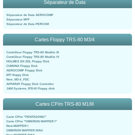
Séparateur de Data
Séparateur de Data AEROCOMP
Séparateur MI²F
Séparateur de Data PERCOM
Cartes Floppy TRS-80 M3/4
Contrôleur Floppy TRS-80 Modèle III
Contrôleur Floppy TRS-80 Modèle IV
HOLMES DX-3DL Floppy Disk
CUMANA Floppy Disk
AEROCOMP Floppy Disk
MTI floppy Disk
New_M3-4_FDC
APPARAT Floppy Disk Controller
J&M Systems JFD-III Floppy disk
Cartes CP/m TRS-80 M1/III
Carte CP/m "PENTASONIC"
Carte CP/m "OMIKRON MAPPER I"
New-MAPPER I
OMIKRON MAPPER III/64
New-MAPPER III/64